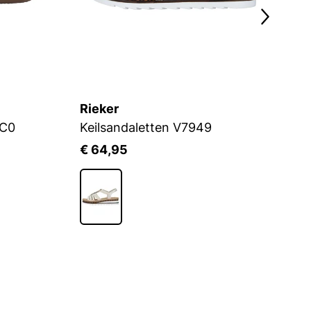
Rieker
R
8C0
Keilsandaletten V7949
Ke
€ 64,95
€