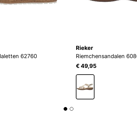
Rieker
daletten 62760
Riemchensandalen 60
5
€ 49,95