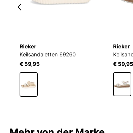
Rieker
Rieker
Keilsandaletten 69260
Keilsan
€ 59,95
€ 59,9
Mehr von der Marke