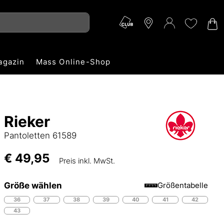
agazin
Mass Online-Shop
Rieker
Pantoletten 61589
€ 49,95
Preis inkl. MwSt.
Größe wählen
Größentabelle
36
37
38
39
40
41
42
43