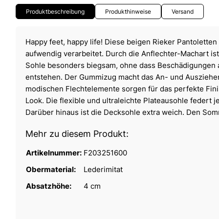
Produktbeschreibung
Produkthinweise
Versand
Happy feet, happy life! Diese beigen Rieker Pantolette
aufwendig verarbeitet. Durch die Anflechter-Machart is
Sohle besonders biegsam, ohne dass Beschädigungen
entstehen. Der Gummizug macht das An- und Ausziehe
modischen Flechtelemente sorgen für das perfekte Fini
Look. Die flexible und ultraleichte Plateausohle federt j
Darüber hinaus ist die Decksohle extra weich. Den So
Mehr zu diesem Produkt:
Artikelnummer:
F203251600
Obermaterial:
Lederimitat
Absatzhöhe:
4 cm