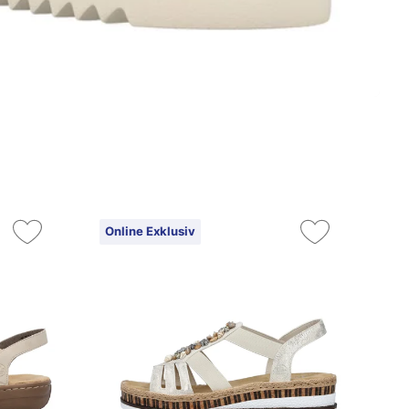
Online Exklusiv
On
14