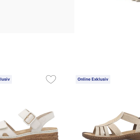
lusiv
Online Exklusiv