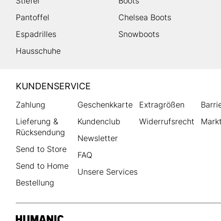
Stiefel
Boots
Pantoffel
Chelsea Boots
Espadrilles
Snowboots
Hausschuhe
HUMANIC
KUNDENSERVICE
Footer
Zahlung
Geschenkkarte
Extragrößen
Barri
Lieferung &
Kundenclub
Widerrufsrecht
Markt
Rücksendung
Newsletter
Send to Store
FAQ
Send to Home
Unsere Services
Bestellung