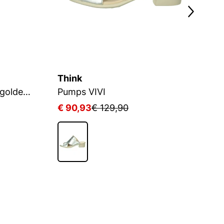
Think
J
Flache Pantoletten aus goldenem Leder
Pumps VIVI
€ 90,93
€ 129,90
€