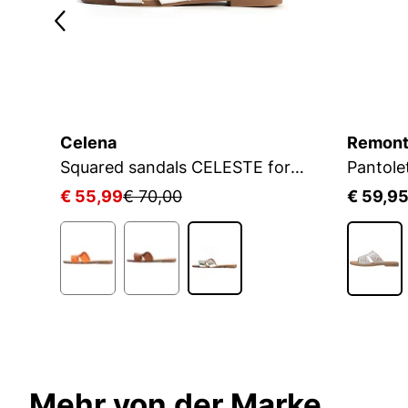
Celena
Remon
Goldfarbene Pantoletten auf flacher Sohle
Squared sandals CELESTE for women
Pantole
€ 55,99
€ 70,00
€ 59,9
Mehr von der Marke