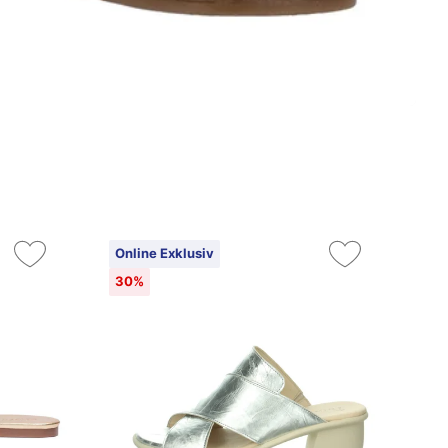
Online Exklusiv
On
30%
3