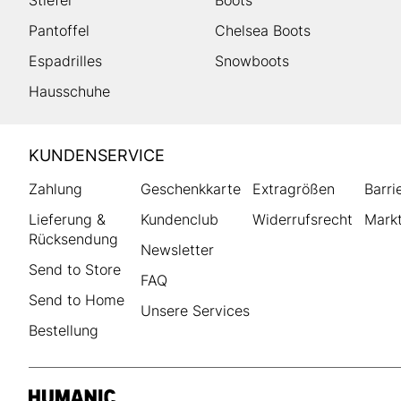
Stiefel
Boots
Pantoffel
Chelsea Boots
Espadrilles
Snowboots
Hausschuhe
HUMANIC
KUNDENSERVICE
Footer
Zahlung
Geschenkkarte
Extragrößen
Barri
Lieferung &
Kundenclub
Widerrufsrecht
Markt
Rücksendung
Newsletter
Send to Store
FAQ
Send to Home
Unsere Services
Bestellung