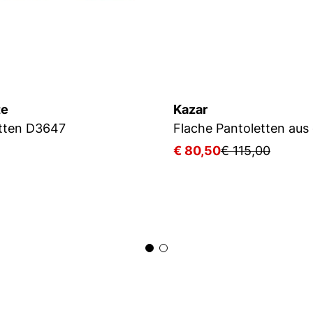
te
Kazar
tten D3647
5
€ 80,50
€ 115,00