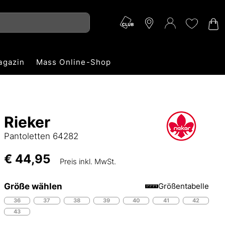
agazin
Mass Online-Shop
Rieker
Pantoletten 64282
€ 44,95
Preis inkl. MwSt.
Größe wählen
Größentabelle
36
37
38
39
40
41
42
43