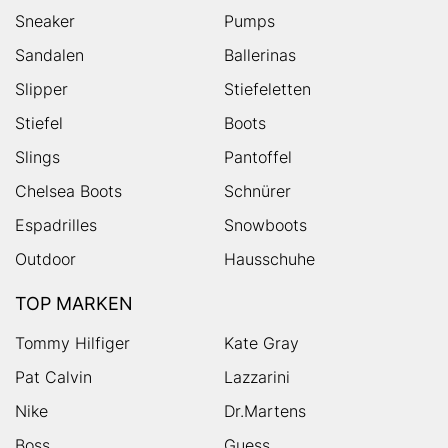
Sneaker
Pumps
Sandalen
Ballerinas
Slipper
Stiefeletten
Stiefel
Boots
Slings
Pantoffel
Chelsea Boots
Schnürer
Espadrilles
Snowboots
Outdoor
Hausschuhe
TOP MARKEN
Tommy Hilfiger
Kate Gray
Pat Calvin
Lazzarini
Nike
Dr.Martens
Boss
Guess