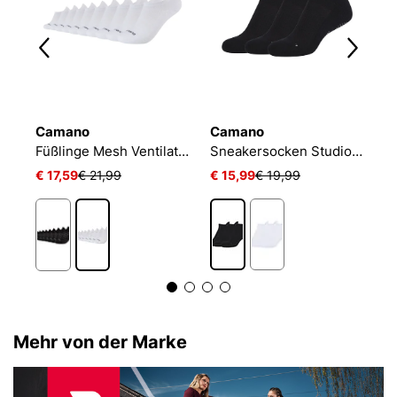
Camano
Camano
N
Füßlinge Mesh Ventilation
Sneakersocken Studio-Line Pilates und Yoga
€ 17,59
€ 21,99
€ 15,99
€ 19,99
€
Mehr von der Marke