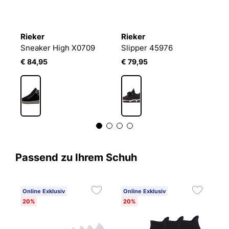
Rieker
Rieker
R
Sneaker High X0709
Slipper 45976
S
€ 84,95
€ 79,95
€
Passend zu Ihrem Schuh
Online Exklusiv
Online Exklusiv
20%
20%