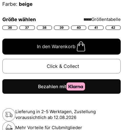
Farbe:
beige
Größe wählen
Größentabelle
36
37
38
39
40
41
42
In den Warenkorb
Click & Collect
Lieferung in 2-5 Werktagen, Zustellung
voraussichtlich ab
12.08.2026
Mehr Vorteile für Clubmitglieder