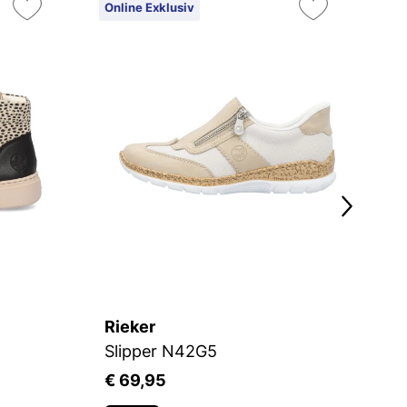
Online Exklusiv
On
14
Rieker
R
Slipper N42G5
S
€ 69,95
€