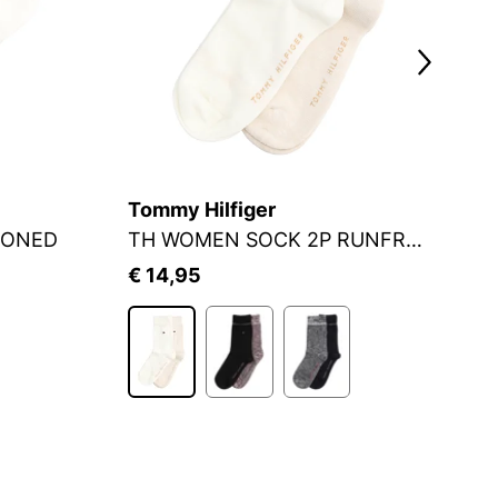
Tommy Hilfiger
S.
IONED
TH WOMEN SOCK 2P RUNFREE
S
€ 14,95
€