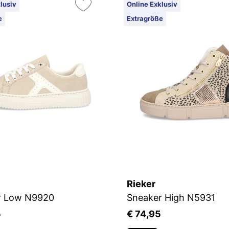
lusiv
Online Exklusiv
e
Extragröße
Rieker
r Low N9920
Sneaker High N5931
5
€ 74,95