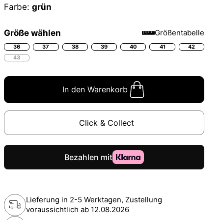
Farbe:
grün
Größe wählen
Größentabelle
36
37
38
39
40
41
42
43
In den Warenkorb
Click & Collect
Lieferung in 2-5 Werktagen, Zustellung
voraussichtlich ab
12.08.2026