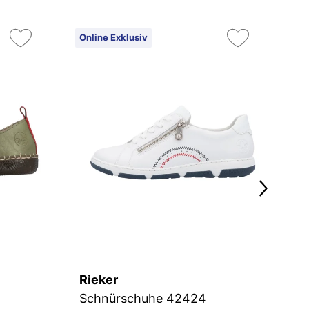
Online Exklusiv
On
Rieker
R
Schnürschuhe 42424
S