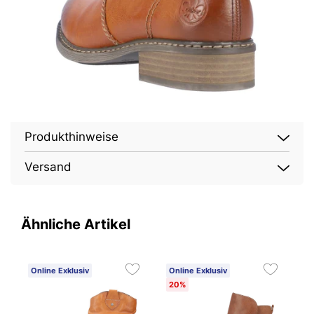
Produkthinweise
Versand
Ähnliche Artikel
Online Exklusiv
Online Exklusiv
O
20%