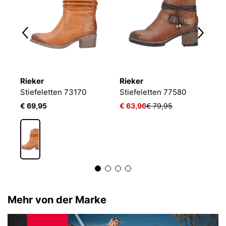
Rieker
Rieker
R
JOSEF SEIBEL Kate 21 | Stiefelette für Damen | Braun
Stiefeletten 73170
Stiefeletten 77580
S
€ 69,95
€ 63,96
€ 79,95
€
Mehr von der Marke