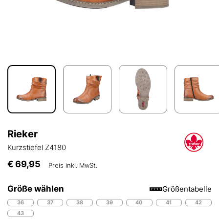
Rieker
Kurzstiefel Z4180
€ 69,95
Preis inkl. MwSt.
Größe wählen
Größentabelle
36
37
38
39
40
41
42
43