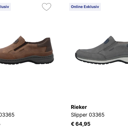
lusiv
Online Exklusiv
Rieker
 03365
Slipper 03365
5
€ 64,95