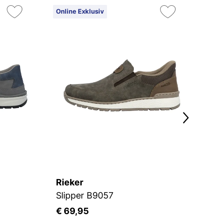
Online Exklusiv
On
Rieker
R
Slipper B9057
S
€ 69,95
€