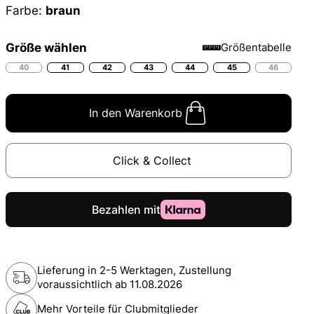
Farbe:
braun
Größe wählen
Größentabelle
40
41
42
43
44
45
46
In den Warenkorb
Click & Collect
Lieferung in 2-5 Werktagen, Zustellung
voraussichtlich ab
11.08.2026
Mehr Vorteile für Clubmitglieder