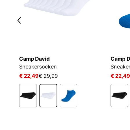
Camp David
Camp D
Sneakersocken
Sneake
€ 22,49
€ 29,99
€ 22,49
1