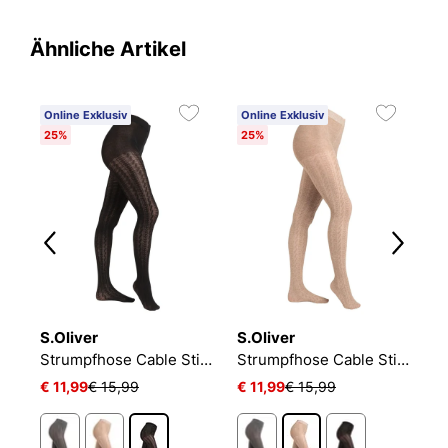
Ähnliche Artikel
Online Exklusiv
Online Exklusiv
O
25%
25%
N
S.Oliver
S.Oliver
S
Strumpfhose Cable Stitch
Strumpfhose Cable Stitch
€ 11,99
€ 15,99
€ 11,99
€ 15,99
€