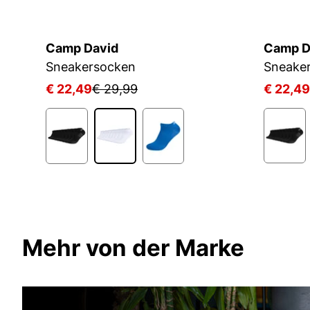
Camp David
Camp D
Sneakersocken
Sneake
€ 22,49
€ 29,99
€ 22,49
1
Mehr von der Marke