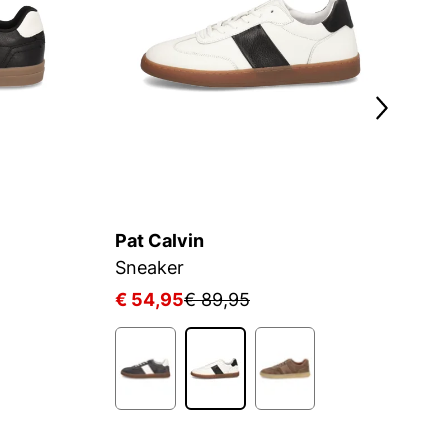
Pat Calvin
Pa
Sneaker
S
€ 54,95
€ 89,95
€