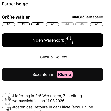
Farbe:
beige
Größe wählen
Größentabelle
40
41
42
43
44
45
46
In den Warenkorb
Click & Collect
Lieferung in 2-5 Werktagen, Zustellung
voraussichtlich ab
11.08.2026
Kostenlose Retoure in der Filiale (exkl. Online