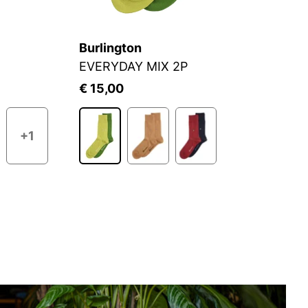
Burlington
C
EVERYDAY MIX 2P
S
€ 15,00
€
+1