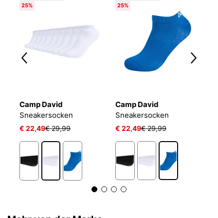
25%
25%
Camp David
Camp David
B
Sneakersocken
Sneakersocken
E
€ 22,49
€ 29,99
€ 22,49
€ 29,99
€
1