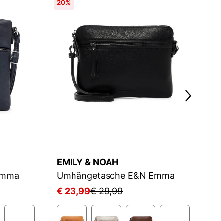
20%
2
EMILY & NOAH
E
Emma
Umhängetasche E&N Emma
U
€ 23,99
€ 29,99
€