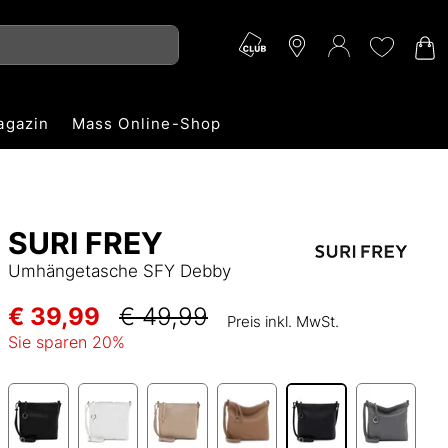
agazin
Mass Online-Shop
SURI FREY
Umhängetasche SFY Debby
€ 39,99
€ 49,99
Preis inkl. MwSt.
Sie sparen
20
%