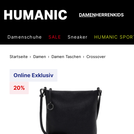
DAMEN
HERREN
KIDS
Damenschuhe
SALE
Sneaker
HUMANIC SPOR
Startseite
Damen
Damen Taschen
Crossover
Online Exklusiv
20%