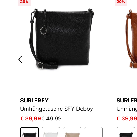
20%
20%
SURI FREY
SURI F
Umhängetasche SFY Debby
Umhäng
€ 39,99
€ 49,99
€ 39,9
2