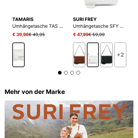
TAMARIS
SURI FREY
T
Umhängetasche E&N Emma
Umhängetasche TAS Nele
Umhängetasche SFY Debby
€ 39,96
€ 49,95
€ 47,99
€ 59,99
€
7
+2
Mehr von der Marke