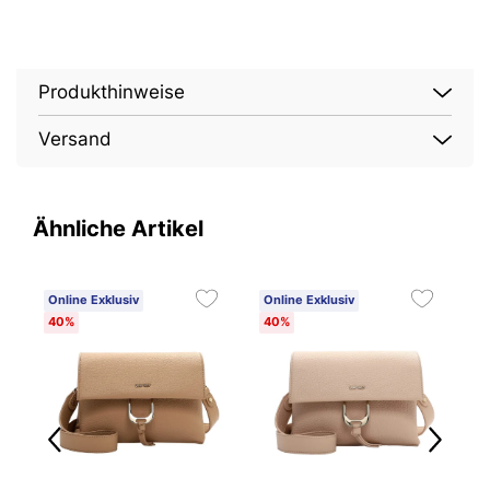
Produkthinweise
Versand
Ähnliche Artikel
Online Exklusiv
Online Exklusiv
O
40%
40%
4