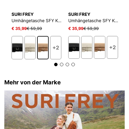
SURI FREY
SURI FREY
T
Umhängetasche SFY Keely
Umhängetasche SFY Keely
Umhängetasche SFY Keely
€ 35,99
€ 59,99
€ 35,99
€ 59,99
€
2
+2
+2
Mehr von der Marke