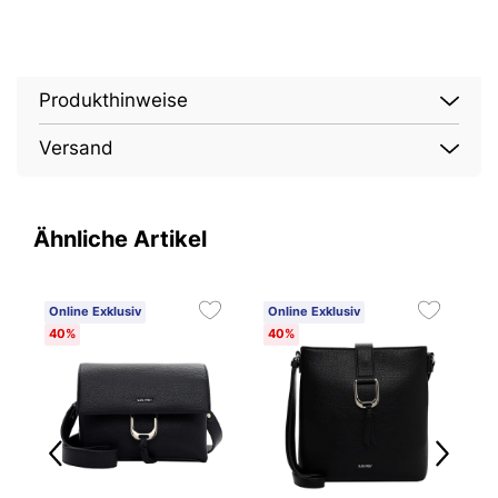
Produkthinweise
Versand
Ähnliche Artikel
Online Exklusiv
Online Exklusiv
O
40%
40%
4