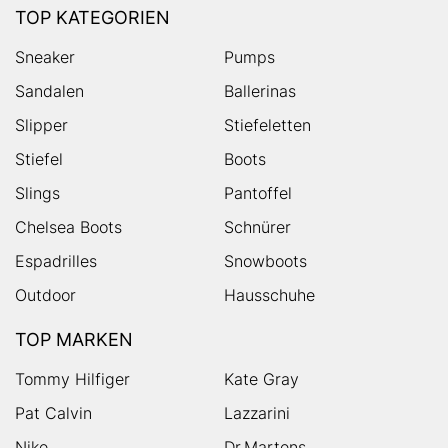
TOP KATEGORIEN
Sneaker
Pumps
Sandalen
Ballerinas
Slipper
Stiefeletten
Stiefel
Boots
Slings
Pantoffel
Chelsea Boots
Schnürer
Espadrilles
Snowboots
Outdoor
Hausschuhe
TOP MARKEN
Tommy Hilfiger
Kate Gray
Pat Calvin
Lazzarini
Nike
Dr.Martens