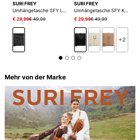
SURI FREY
SURI FREY
S
Umhängetasche SFY Bailey
Umhängetasche SFY Libby
Umhängetasche SFY Keely
€ 29,99
€ 49,99
€ 29,99
€ 49,99
€
+2
Mehr von der Marke