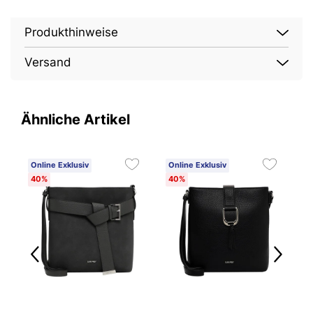
Produkthinweise
Versand
Ähnliche Artikel
Online Exklusiv
Online Exklusiv
O
40%
40%
4