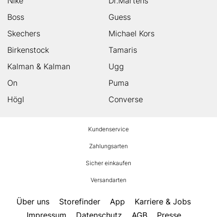
Nike
Dr.Martens
Boss
Guess
Skechers
Michael Kors
Birkenstock
Tamaris
Kalman & Kalman
Ugg
On
Puma
Högl
Converse
HUMANIC
Kundenservice
Footer
Zahlungsarten
Sicher einkaufen
Versandarten
Über uns
Storefinder
App
Karriere & Jobs
Impressum
Datenschutz
AGB
Presse