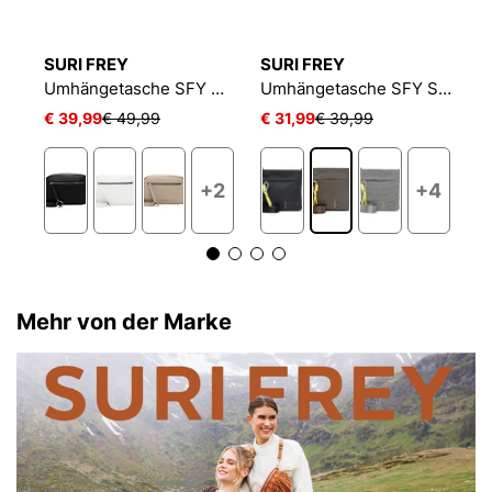
SURI FREY
SURI FREY
S
Umhängetasche SFY Buffey
Umhängetasche SFY Debby
Umhängetasche SFY SURI Sports Marry
€ 39,99
€ 49,99
€ 31,99
€ 39,99
€
+2
+4
Mehr von der Marke