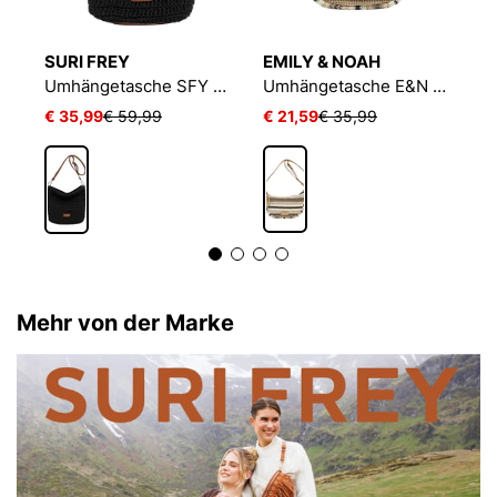
SURI FREY
EMILY & NOAH
E
che E&N Bayonne RUE 09
Umhängetasche SFY Marley
Umhängetasche E&N Bayonne RUE 09
€ 35,99
€ 59,99
€ 21,59
€ 35,99
€
Mehr von der Marke