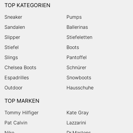
TOP KATEGORIEN
Sneaker
Pumps
Sandalen
Ballerinas
Slipper
Stiefeletten
Stiefel
Boots
Slings
Pantoffel
Chelsea Boots
Schnürer
Espadrilles
Snowboots
Outdoor
Hausschuhe
TOP MARKEN
Tommy Hilfiger
Kate Gray
Pat Calvin
Lazzarini
Nike
Dr.Martens