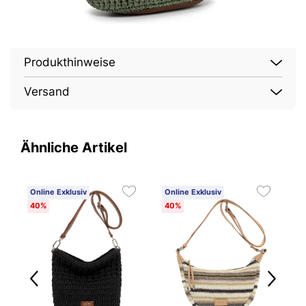
Produkthinweise
Versand
Ähnliche Artikel
Online Exklusiv
Online Exklusiv
O
40%
40%
4