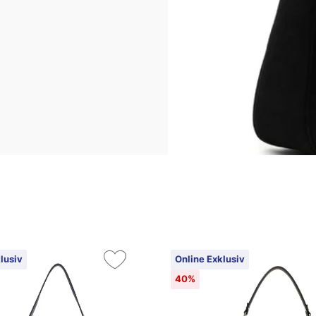
lusiv
Online Exklusiv
40%