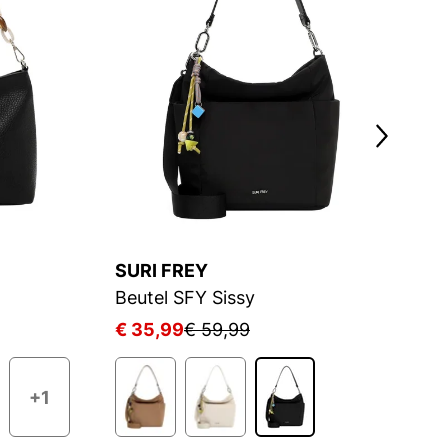
SURI FREY
S
Beutel SFY Sissy
B
€ 35,99
€ 59,99
€
+1