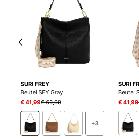
SURI FREY
SURI F
Beutel SFY Gray
Beutel 
€ 41,99
€ 69,99
€ 41,99
2
+3