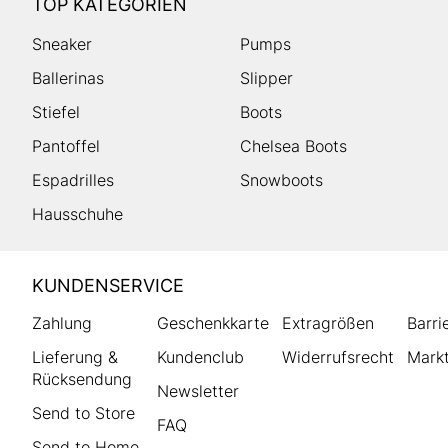
TOP KATEGORIEN
Sneaker
Pumps
Ballerinas
Slipper
Stiefel
Boots
Pantoffel
Chelsea Boots
Espadrilles
Snowboots
Hausschuhe
HUMANIC
KUNDENSERVICE
Footer
Zahlung
Geschenkkarte
Extragrößen
Barri
Lieferung &
Kundenclub
Widerrufsrecht
Markt
Rücksendung
Newsletter
Send to Store
FAQ
Send to Home