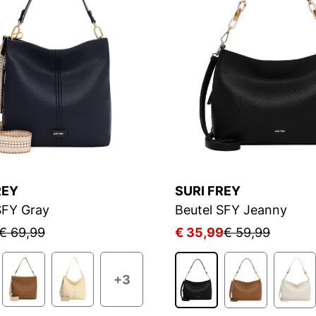
REY
SURI FREY
SFY Gray
Beutel SFY Jeanny
€ 69,99
€ 35,99
€ 59,99
+3