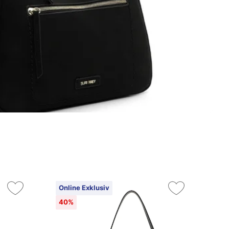
Online Exklusiv
On
40%
4