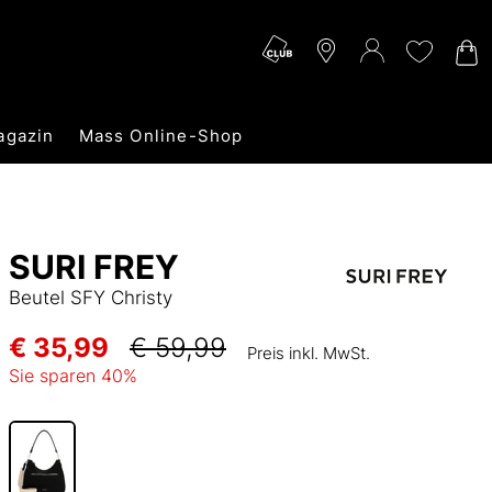
agazin
Mass Online-Shop
SURI FREY
Beutel SFY Christy
€ 35,99
€ 59,99
Preis inkl. MwSt.
Sie sparen
40
%