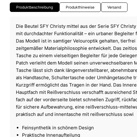
Produktbeschreibung
Produkthinweise
Versand
Die Beutel SFY Christy mittel aus der Serie SFY Christy
mit durchdachter Funktionalität – ein urbaner Begleiter
Das Modell ist in samtiger Velouroptik gehalten, tierfrei
zeitgemäßer Materialphilosophie entwickelt. Das zeitlo
Tasche zu einem vielseitigen Begleiter für jede Gelege
Patch verleiht dem Modell seinen unverwechselbaren M
Tasche lässt sich dank längenverstellbarer, abnehmbar
als Handtasche, Schultertasche oder Umhängetasche tra
Kurzgriff ermöglicht das Tragen in der Hand. Das Innere 
Hauptfach mit Reißverschluss verschafft ausreichend S
fach auf der vorderseite bietet schnellen Zugriff, rückfa
für sichere Aufbewahrung, eine reißverschluss-mittelw
praktisch auf und innentasche mit reißverschluss sowi
Feinsynthetik in schönem Design
Praktische Innenaufteilung