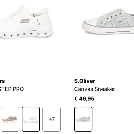
rs
S.Oliver
STEP PRO
Canvas Sneaker
9
€ 49,95
+7