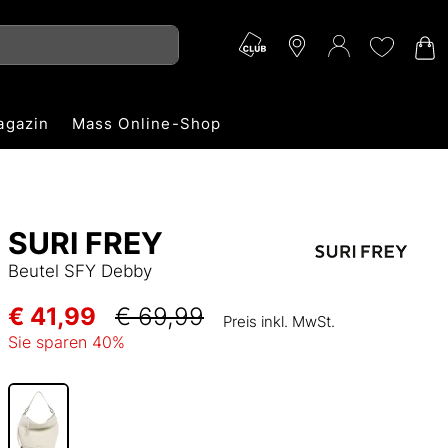
agazin
Mass Online-Shop
SURI FREY
Beutel SFY Debby
€ 41,99
€ 69,99
Preis inkl. MwSt.
Sie sparen
40
%