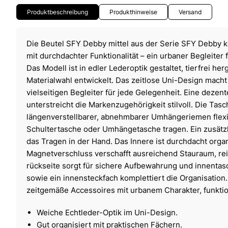
Produktbeschreibung
Produkthinweise
Versand
Die Beutel SFY Debby mittel aus der Serie SFY Debby k
mit durchdachter Funktionalität – ein urbaner Begleiter
Das Modell ist in edler Lederoptik gestaltet, tierfrei he
Materialwahl entwickelt. Das zeitlose Uni-Design mach
vielseitigen Begleiter für jede Gelegenheit. Eine deze
unterstreicht die Markenzugehörigkeit stilvoll. Die Tasc
längenverstellbarer, abnehmbarer Umhängeriemen flexi
Schultertasche oder Umhängetasche tragen. Ein zusätzli
das Tragen in der Hand. Das Innere ist durchdacht organ
Magnetverschluss verschafft ausreichend Stauraum, rei
rückseite sorgt für sichere Aufbewahrung und innentas
sowie ein innensteckfach komplettiert die Organisation
zeitgemäße Accessoires mit urbanem Charakter, funktio
Weiche Echtleder-Optik im Uni-Design.
Gut organisiert mit praktischen Fächern.