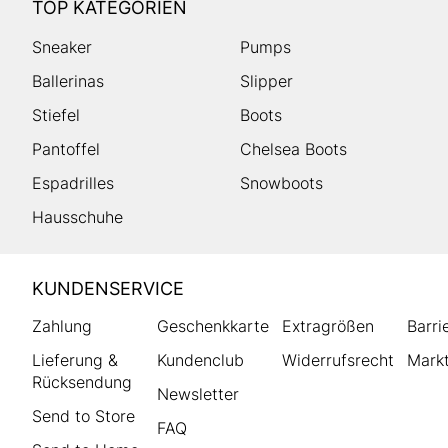
TOP KATEGORIEN
Sneaker
Pumps
Ballerinas
Slipper
Stiefel
Boots
Pantoffel
Chelsea Boots
Espadrilles
Snowboots
Hausschuhe
HUMANIC
KUNDENSERVICE
Footer
Zahlung
Geschenkkarte
Extragrößen
Barri
Lieferung &
Kundenclub
Widerrufsrecht
Markt
Rücksendung
Newsletter
Send to Store
FAQ