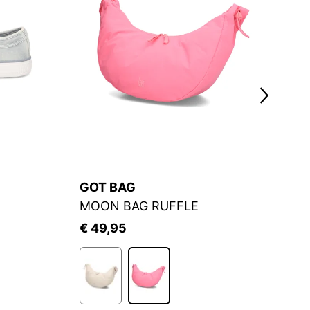
GOT BAG
C
MOON BAG RUFFLE
M
€ 49,95
€