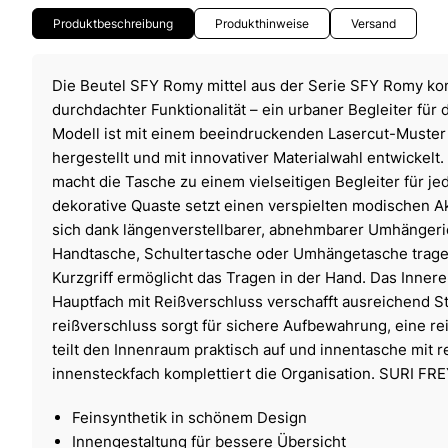
Produktbeschreibung
Produkthinweise
Versand
Die Beutel SFY Romy mittel aus der Serie SFY Romy kom
durchdachter Funktionalität – ein urbaner Begleiter für
Modell ist mit einem beeindruckenden Lasercut-Muster v
hergestellt und mit innovativer Materialwahl entwickelt
macht die Tasche zu einem vielseitigen Begleiter für je
dekorative Quaste setzt einen verspielten modischen Ak
sich dank längenverstellbarer, abnehmbarer Umhängerie
Handtasche, Schultertasche oder Umhängetasche tragen
Kurzgriff ermöglicht das Tragen in der Hand. Das Innere 
Hauptfach mit Reißverschluss verschafft ausreichend S
reißverschluss sorgt für sichere Aufbewahrung, eine r
teilt den Innenraum praktisch auf und innentasche mit 
innensteckfach komplettiert die Organisation. SURI FRE
Feinsynthetik in schönem Design
Innengestaltung für bessere Übersicht