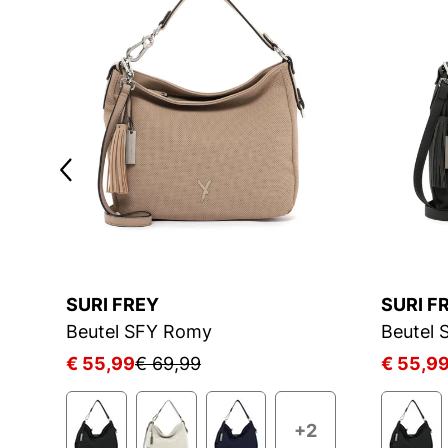
SURI FREY
SURI F
Beutel SFY Romy
Beutel
€ 55,99
€ 69,99
€ 55,9
1
+2