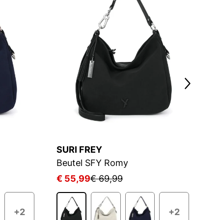
SURI FREY
T
Beutel SFY Romy
Be
€ 55,99
€ 69,99
€
+2
+2