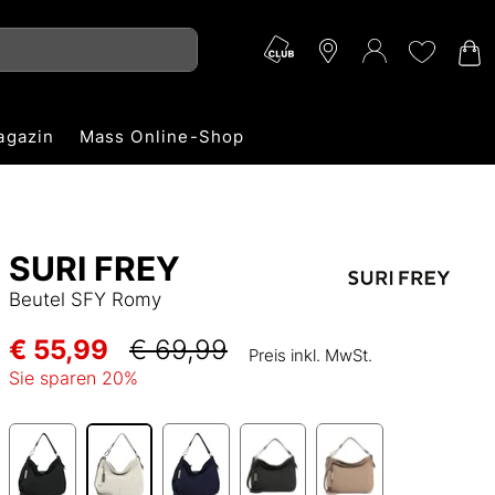
agazin
Mass Online-Shop
SURI FREY
Beutel SFY Romy
€ 55,99
€ 69,99
Preis inkl. MwSt.
Sie sparen
20
%