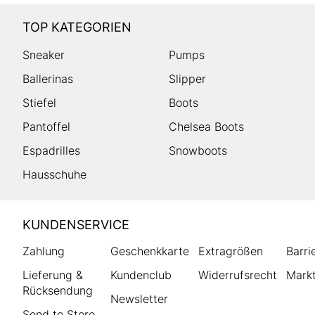
TOP KATEGORIEN
Sneaker
Pumps
Ballerinas
Slipper
Stiefel
Boots
Pantoffel
Chelsea Boots
Espadrilles
Snowboots
Hausschuhe
HUMANIC
KUNDENSERVICE
Footer
Zahlung
Geschenkkarte
Extragrößen
Barri
Lieferung &
Kundenclub
Widerrufsrecht
Markt
Rücksendung
Newsletter
Send to Store