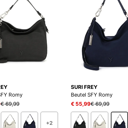
REY
SURI FREY
 SFY Romy
Beutel SFY Romy
9
€ 69,99
€ 55,99
€ 69,99
+2