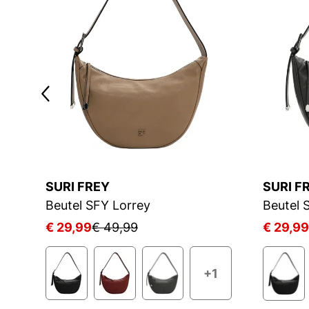
SURI FREY
SURI F
Beutel SFY Lorrey
Beutel 
€ 29,99
€ 49,99
€ 29,99
+1