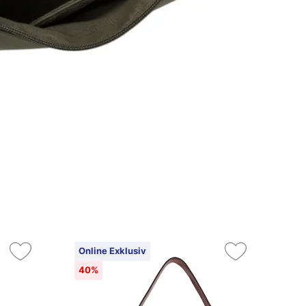
Online Exklusiv
On
40%
4