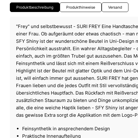
Produktbeschreibung
Produkthinweise
Versand
"Frey" und selbstbewusst - SURI FREY Eine Handtasche 
einer Frau. Ob aufgeräumt oder etwas chaotisch - man m
SFY Shiny ist der wunderschöne Beutel in Uni-Design 
Persönlichkeit ausstrahlt. Ein wahrer Alltagsbegleiter - d
einfach, auch im größten Trubel gut auszusehen. Das M
Feinsynthetik und lässt sich mit einem Reißverschluss v
Highlight ist der Beutel mit glatter Optik und dem Uni-
ist, will einfach immer gut aussehen. SURI FREY hat gen
Frauen lieben und die jedes Outfit mit Stil vervollständi
übersichtliches Hauptfach. Das Rückfach mit Reißversch
zusätzlichen Stauraum zu bieten und Dinge unkomplizier
alle, die eine weiche Haptik lieben - SFY Shiny ist an
das gewisse Extra sorgt die Applikation mit dem Logo-P
Feinsynthetik in ansprechendem Design
Praktische Innenaufteilung