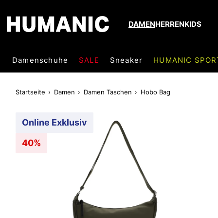
DAMEN
HERREN
KIDS
Damenschuhe
SALE
Sneaker
HUMANIC SPOR
Startseite
Damen
Damen Taschen
Hobo Bag
Online Exklusiv
40%