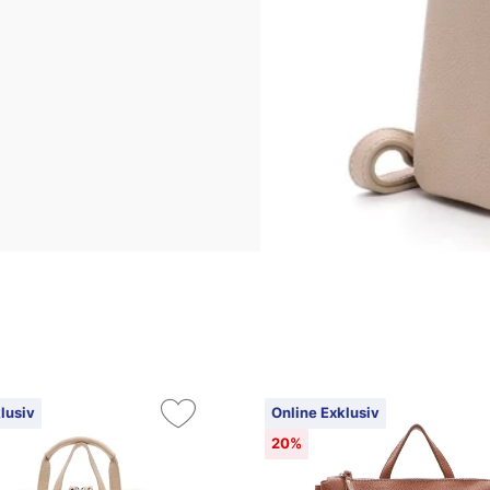
lusiv
Online Exklusiv
20%