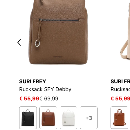
SURI FREY
SURI F
Rucksack SFY Debby
Rucksa
€ 55,99
€ 69,99
€ 55,9
+3