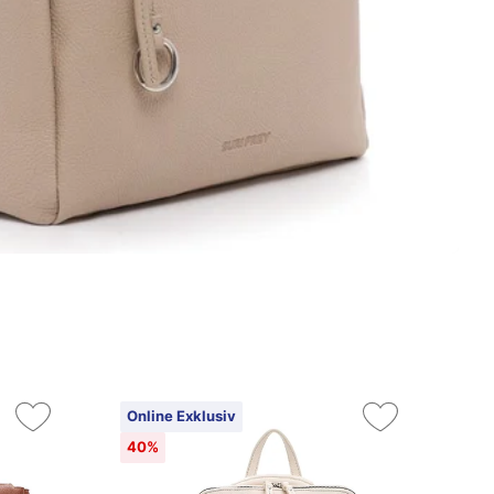
Online Exklusiv
On
40%
2