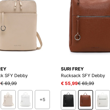
REY
SURI FREY
ck SFY Debby
Rucksack SFY Debby
9
€ 69,99
€ 55,99
€ 69,99
+5