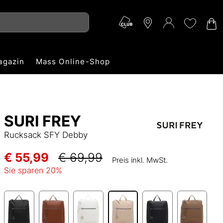
agazin
Mass Online-Shop
SURI FREY
Rucksack SFY Debby
€ 55,99
€ 69,99
Preis inkl. MwSt.
Sie sparen
20
%