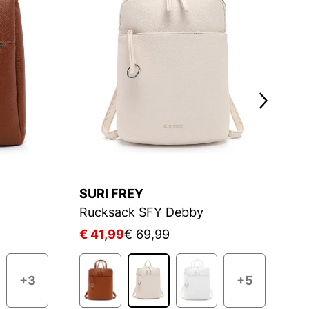
SURI FREY
S
Rucksack SFY Debby
R
€ 41,99
€ 69,99
€
+3
+5