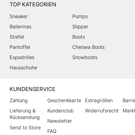
TOP KATEGORIEN
Sneaker
Pumps
Ballerinas
Slipper
Stiefel
Boots
Pantoffel
Chelsea Boots
Espadrilles
Snowboots
Hausschuhe
HUMANIC
KUNDENSERVICE
Footer
Zahlung
Geschenkkarte
Extragrößen
Barri
Lieferung &
Kundenclub
Widerrufsrecht
Markt
Rücksendung
Newsletter
Send to Store
FAQ