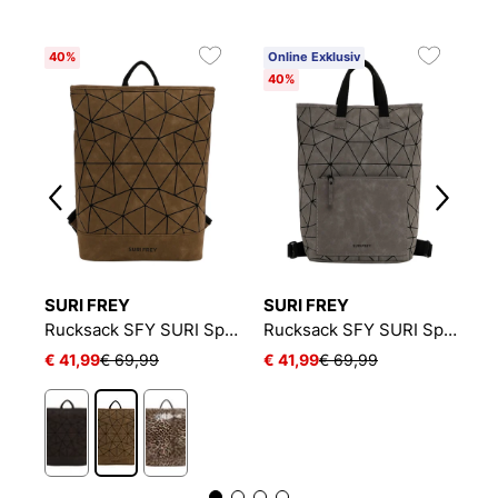
40%
Online Exklusiv
O
40%
4
SURI FREY
SURI FREY
S
Rucksack SFY SURI Sports Jessy-Lu
Rucksack SFY SURI Sports Jessy-Lu
Rucksack SFY SURI Sports Jessy-Lu
€ 41,99
€ 69,99
€ 41,99
€ 69,99
€