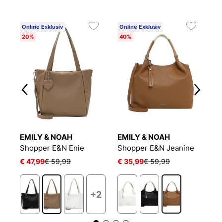
Online Exklusiv
Online Exklusiv
O
20%
40%
2
EMILY & NOAH
EMILY & NOAH
S
Shopper E&N Enie
Shopper E&N Jeanine
S
€ 47,99
€ 59,99
€ 35,99
€ 59,99
€
+2