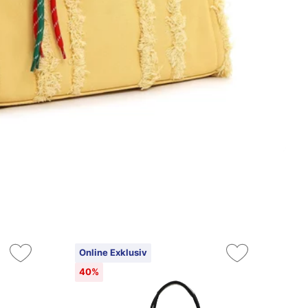
Online Exklusiv
On
40%
4