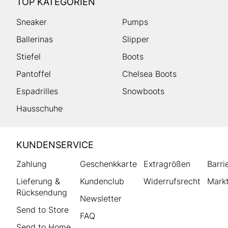
TOP KATEGORIEN
Sneaker
Pumps
Ballerinas
Slipper
Stiefel
Boots
Pantoffel
Chelsea Boots
Espadrilles
Snowboots
Hausschuhe
HUMANIC
KUNDENSERVICE
Footer
Zahlung
Geschenkkarte
Extragrößen
Barri
Lieferung &
Kundenclub
Widerrufsrecht
Markt
Rücksendung
Newsletter
Send to Store
FAQ
Send to Home