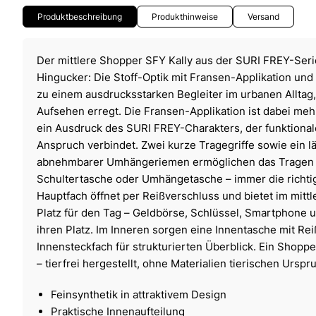
Produktbeschreibung
Produkthinweise
Versand
Der mittlere Shopper SFY Kally aus der SURI FREY-Serie
Hingucker: Die Stoff-Optik mit Fransen-Applikation und
zu einem ausdrucksstarken Begleiter im urbanen Alltag, 
Aufsehen erregt. Die Fransen-Applikation ist dabei mehr 
ein Ausdruck des SURI FREY-Charakters, der funktiona
Anspruch verbindet. Zwei kurze Tragegriffe sowie ein l
abnehmbarer Umhängeriemen ermöglichen das Tragen 
Schultertasche oder Umhängetasche – immer die richtig
Hauptfach öffnet per Reißverschluss und bietet im mitt
Platz für den Tag – Geldbörse, Schlüssel, Smartphone 
ihren Platz. Im Inneren sorgen eine Innentasche mit Re
Innensteckfach für strukturierten Überblick. Ein Shopper
– tierfrei hergestellt, ohne Materialien tierischen Urspr
Feinsynthetik in attraktivem Design
Praktische Innenaufteilung