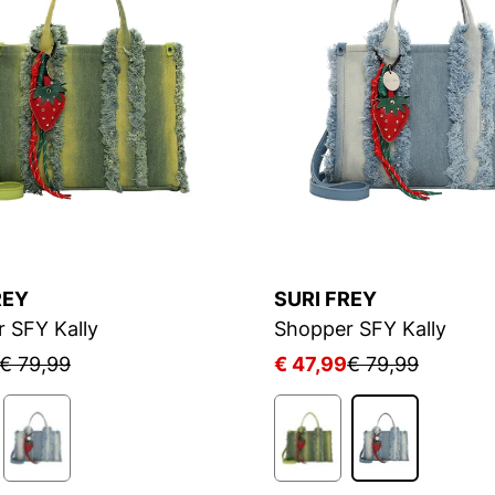
REY
SURI FREY
 SFY Kally
Shopper SFY Kally
€ 79,99
€ 47,99
€ 79,99