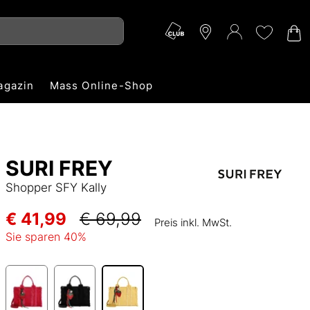
agazin
Mass Online-Shop
SURI FREY
Shopper SFY Kally
€ 41,99
€ 69,99
Preis inkl. MwSt.
Sie sparen
40
%