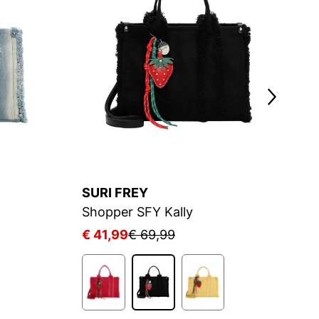
SURI FREY
S
Shopper SFY Kally
S
€ 41,99
€ 69,99
€