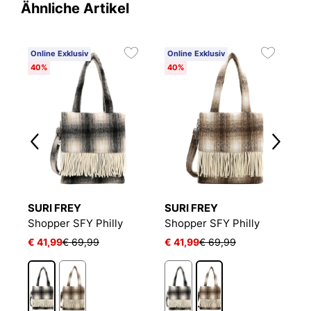
Ähnliche Artikel
Online Exklusiv
Online Exklusiv
O
40%
40%
2
SURI FREY
SURI FREY
S
Shopper SFY Philly
Shopper SFY Philly
S
€ 41,99
€ 69,99
€ 41,99
€ 69,99
€