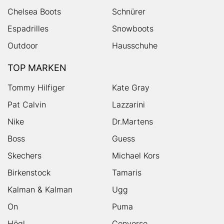
Chelsea Boots
Schnürer
Espadrilles
Snowboots
Outdoor
Hausschuhe
TOP MARKEN
Tommy Hilfiger
Kate Gray
Pat Calvin
Lazzarini
Nike
Dr.Martens
Boss
Guess
Skechers
Michael Kors
Birkenstock
Tamaris
Kalman & Kalman
Ugg
On
Puma
Högl
Converse