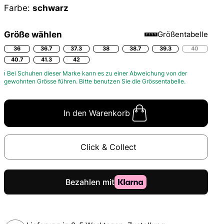
Farbe:
schwarz
Größe wählen
Größentabelle
36
36.7
37.3
38
38.7
39.3
40
40.7
41.3
42
ℹ Bei Schuhen dieser Marke kann es zu einer Abweichung von der
gewohnten Grösse führen. Bitte benutzen Sie die
Grössentabelle.
In den Warenkorb
Click & Collect