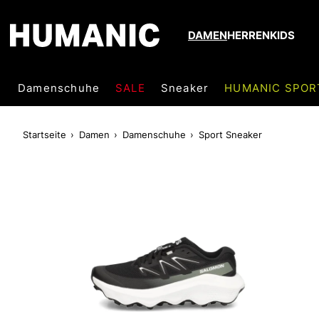
DAMEN
HERREN
KIDS
Damenschuhe
SALE
Sneaker
HUMANIC SPOR
Startseite
Damen
Damenschuhe
Sport Sneaker