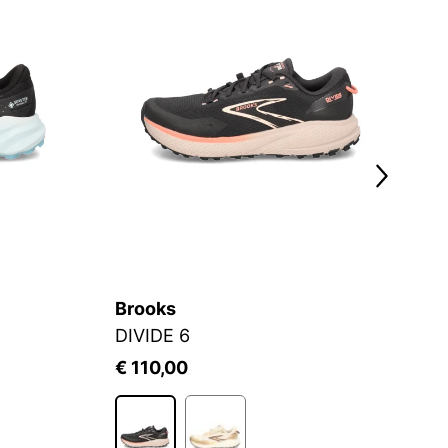
Brooks
B
DIVIDE 6
C
€ 110,00
€