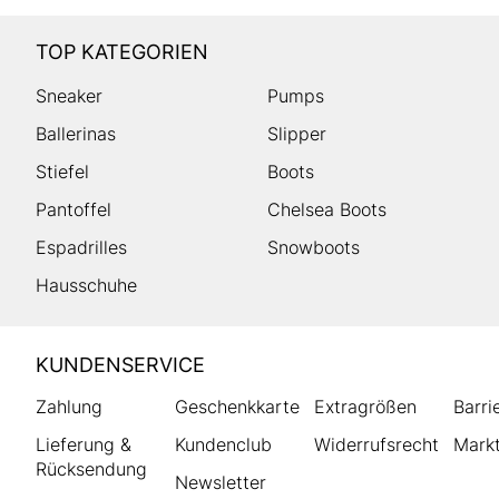
TOP KATEGORIEN
Sneaker
Pumps
Ballerinas
Slipper
Stiefel
Boots
Pantoffel
Chelsea Boots
Espadrilles
Snowboots
Hausschuhe
HUMANIC
KUNDENSERVICE
Footer
Zahlung
Geschenkkarte
Extragrößen
Barri
Lieferung &
Kundenclub
Widerrufsrecht
Markt
Rücksendung
Newsletter