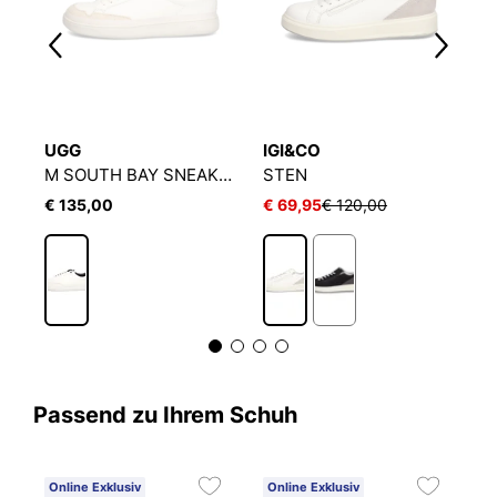
UGG
IGI&CO
S
OOP ONE - NEXT EPISODE
M SOUTH BAY SNEAKER LOW
STEN
W
€ 135,00
€ 69,95
€ 120,00
€
Passend zu Ihrem Schuh
Online Exklusiv
Online Exklusiv