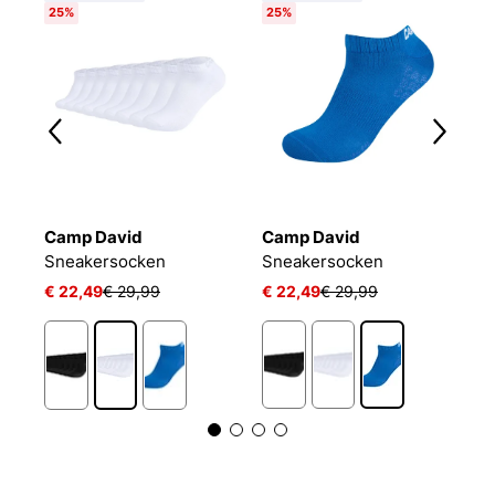
25%
25%
Camp David
Camp David
B
Sneakersocken
Sneakersocken
E
€ 22,49
€ 29,99
€ 22,49
€ 29,99
€
1