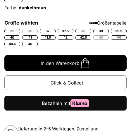
Farbe:
dunkelbraun
Größe wählen
Größentabelle
35
36
37
37.5
38
39
39.5
40
41
41.5
42
42.5
43
44
44.5
45
In den Warenkorb
Click & Collect
Lieferung in 2-5 Werktagen, Zustellung