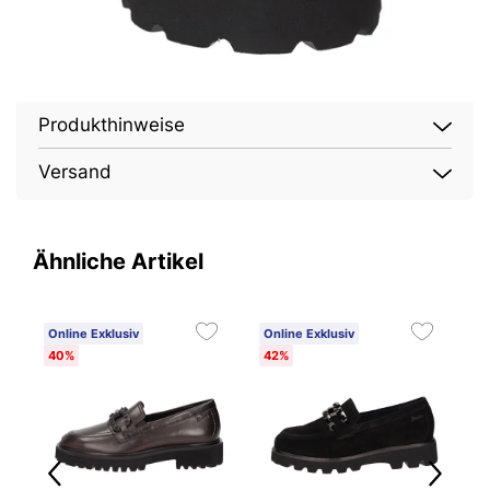
Produkthinweise
Versand
Ähnliche Artikel
Online Exklusiv
Online Exklusiv
O
40%
42%
2