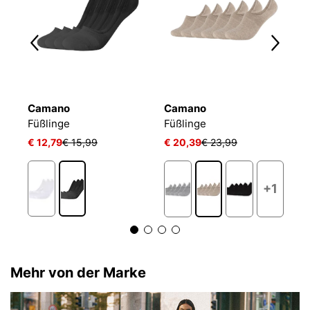
Camano
Camano
T
Füßlinge Mesh Ventilation
Füßlinge
Füßlinge
F
€ 12,79
€ 15,99
€ 20,39
€ 23,99
€ 
+1
Mehr von der Marke