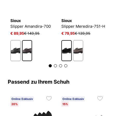
Sioux
Sioux
S
-H
Slipper Amandira-700
Slipper Meredira-751-H
S
€ 89,95
€ 149,95
€ 79,95
€ 139,95
€
Passend zu Ihrem Schuh
Online Exklusiv
Online Exklusiv
20%
15%