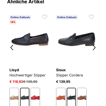
Ähnliche Artikel
Online Exklusiv
Online Exklusiv
O
14%
2
Lloyd
Sioux
S
Hochwertiger Slipper
Slipper Cordera
S
€ 118,92
€ 139,90
€ 139,95
€