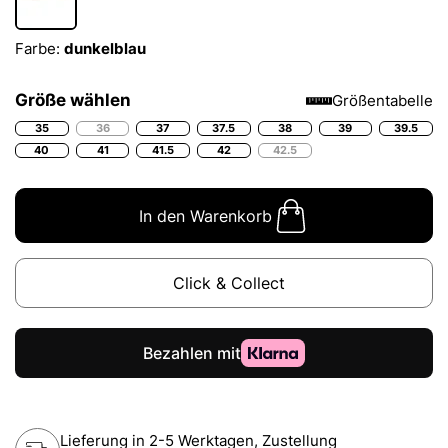
Farbe:
dunkelblau
Größe wählen
Größentabelle
35
36
37
37.5
38
39
39.5
40
41
41.5
42
42.5
In den Warenkorb
Click & Collect
Lieferung in 2-5 Werktagen, Zustellung