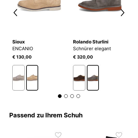
Sioux
Rolando Sturlini
R
ENCANIO
Schnürer elegant
S
€ 130,00
€ 320,00
€
Passend zu Ihrem Schuh