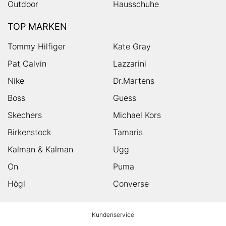
Outdoor
Hausschuhe
TOP MARKEN
Tommy Hilfiger
Kate Gray
Pat Calvin
Lazzarini
Nike
Dr.Martens
Boss
Guess
Skechers
Michael Kors
Birkenstock
Tamaris
Kalman & Kalman
Ugg
On
Puma
Högl
Converse
HUMANIC
Kundenservice
Footer