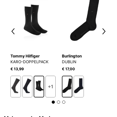
Tommy Hilfiger
Burlington
T
KARO-DOPPELPACK
DUBLIN
S
€ 13,99
€ 17,00
€
+1