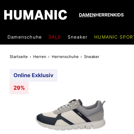
DAMEN
HERREN
KIDS
Damenschuhe
SALE
Sneaker
HUMANIC SPOR
Startseite
Herren
Herrenschuhe
Sneaker
Online Exklusiv
29%