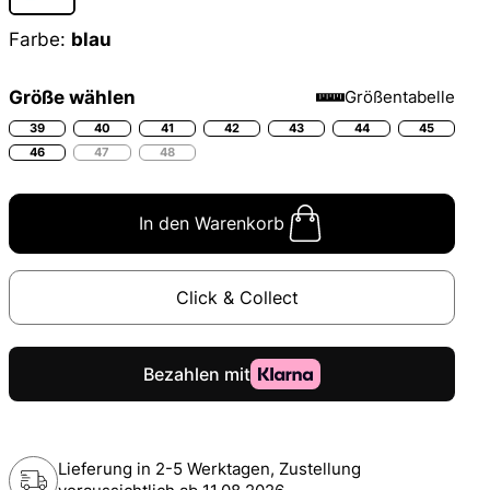
Farbe:
blau
Größe wählen
Größentabelle
39
40
41
42
43
44
45
46
47
48
In den Warenkorb
Click & Collect
Lieferung in 2-5 Werktagen, Zustellung