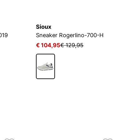
Sioux
L
019
Sneaker Rogerlino-700-H
A
€ 104,95
€ 129,95
€