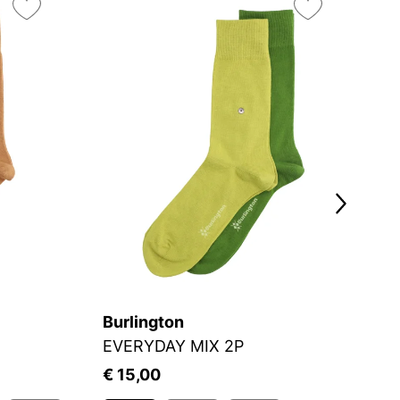
On
25
Burlington
C
EVERYDAY MIX 2P
S
€ 15,00
€