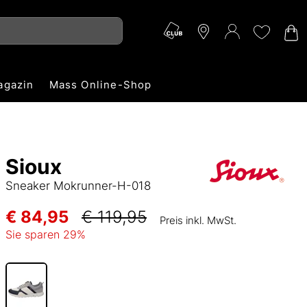
agazin
Mass Online-Shop
Sioux
Sneaker Mokrunner-H-018
€ 84,95
€ 119,95
Preis inkl. MwSt.
Sie sparen
29
%