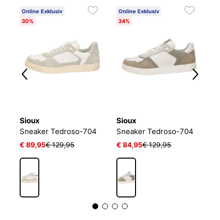
Online Exklusiv
Online Exklusiv
O
30%
34%
2
Sioux
Sioux
S
Sneaker Tedroso-704
Sneaker Tedroso-704
S
€ 89,95
€ 129,95
€ 84,95
€ 129,95
€