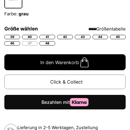
Farbe:
grau
Größe wählen
Größentabelle
39
40
41
42
43
44
45
46
47
48
In den Warenkorb
Click & Collect
Lieferung in 2-5 Werktagen, Zustellung