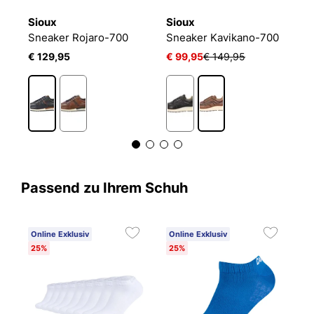
Sioux
Sioux
S
Sneaker Rojaro-700
Sneaker Kavikano-700
S
€ 129,95
€ 99,95
€ 149,95
€
Passend zu Ihrem Schuh
Online Exklusiv
Online Exklusiv
25%
25%