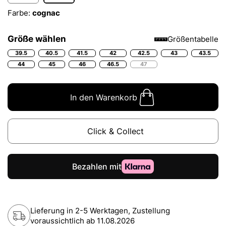
Farbe:
cognac
Größe wählen
Größentabelle
39.5
40.5
41.5
42
42.5
43
43.5
44
45
46
46.5
47
In den Warenkorb
Click & Collect
Lieferung in 2-5 Werktagen, Zustellung
voraussichtlich ab
11.08.2026