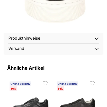
Produkthinweise
Versand
Ähnliche Artikel
Online Exklusiv
Online Exklusiv
O
30%
34%
3