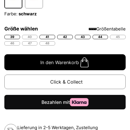
Farbe:
schwarz
Größe wählen
Größentabelle
39
40
41
42
43
44
45
46
47
48
In den Warenkorb
Click & Collect
Lieferung in 2-5 Werktagen, Zustellung