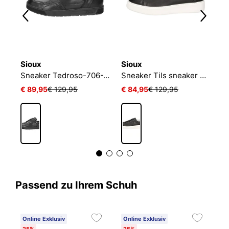
Sioux
Sioux
S
Sneaker Tedroso-706-TEX
Sneaker Tils sneaker 003
S
€ 89,95
€ 129,95
€ 84,95
€ 129,95
€
Passend zu Ihrem Schuh
Online Exklusiv
Online Exklusiv
25%
25%