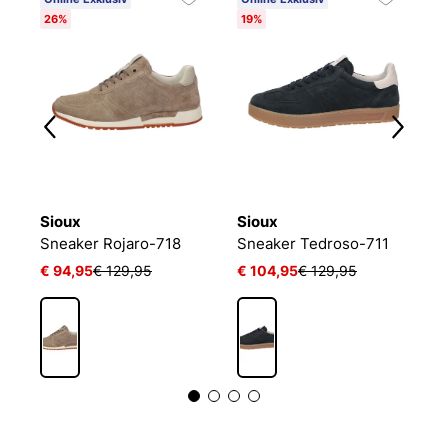
26%
19%
1
Sioux
Sioux
S
JOSEF SEIBEL Donald 01 | Sneaker für Herren | Blau
Sneaker Rojaro-718
Sneaker Tedroso-711
S
€ 94,95
€ 129,95
€ 104,95
€ 129,95
€