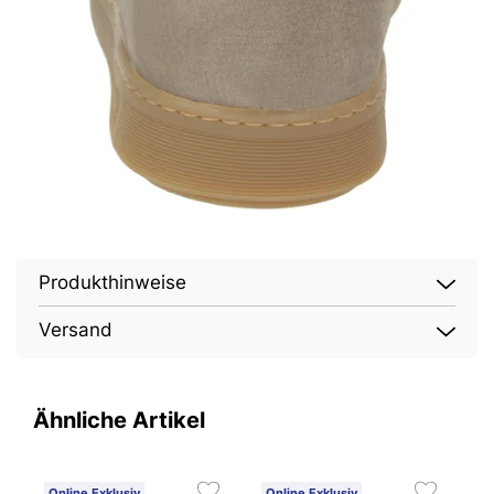
Produkthinweise
Versand
Ähnliche Artikel
Online Exklusiv
Online Exklusiv
O