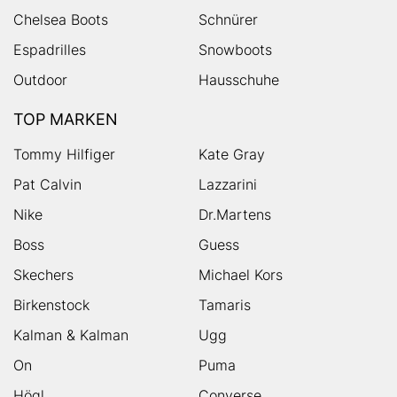
Chelsea Boots
Schnürer
Espadrilles
Snowboots
Outdoor
Hausschuhe
TOP MARKEN
Tommy Hilfiger
Kate Gray
Pat Calvin
Lazzarini
Nike
Dr.Martens
Boss
Guess
Skechers
Michael Kors
Birkenstock
Tamaris
Kalman & Kalman
Ugg
On
Puma
Högl
Converse