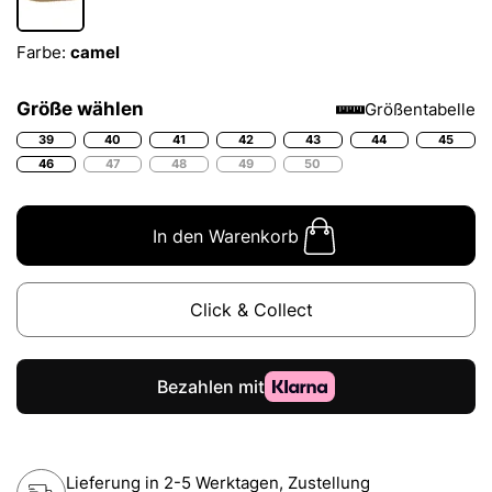
Farbe:
camel
Größe wählen
Größentabelle
39
40
41
42
43
44
45
46
47
48
49
50
In den Warenkorb
Click & Collect
Lieferung in 2-5 Werktagen, Zustellung