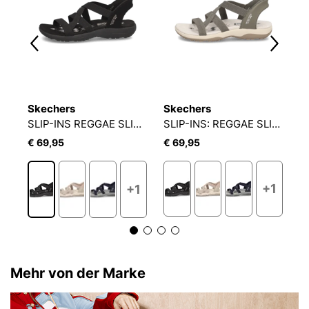
Skechers
Skechers
S
SLIP-INS ULTRA FLEX SANDAL
SLIP-INS REGGAE SLIM SANDAL
SLIP-INS: REGGAE SLIM - STRETCH
€ 69,95
€ 69,95
€
1
+1
+1
Mehr von der Marke