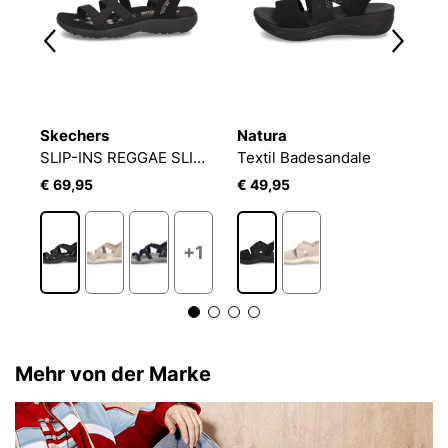
Skechers
Natura
S
REGGAE SLIM SANDAL
SLIP-INS REGGAE SLIM SANDAL
Textil Badesandale
€ 69,95
€ 49,95
€
1
+1
Mehr von der Marke