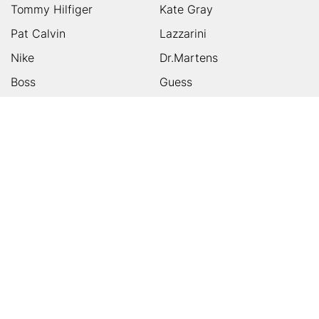
Tommy Hilfiger
Kate Gray
Pat Calvin
Lazzarini
Nike
Dr.Martens
Boss
Guess
Skechers
Michael Kors
Birkenstock
Tamaris
Kalman & Kalman
Ugg
On
Puma
Högl
Converse
HUMANIC
Kundenservice
Footer
Zahlungsarten
Sicher einkaufen