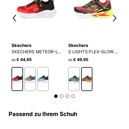
Skechers
Skechers
S
ETERNAL HEART LIGHTS
SKECHERS METEOR-LIGHTS - KRENDOX
S LIGHTS:FLEX-GLOW ULTRA
€ 44,95
€ 49,95
€
ab
ab
Passend zu Ihrem Schuh