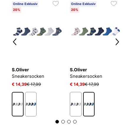
Online Exklusiv
Online Exklusiv
20%
20%
S.Oliver
S.Oliver
P
LIN KIDS CRW 3P WHITE/MGREYH/BLACK
Sneakersocken
Sneakersocken
J
€ 14,39
€ 17,99
€ 14,39
€ 17,99
€ 
1