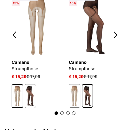
15%
15%
Camano
Camano
W
Ringelfrei Warm Premium Druckfrei Bequem Kombinierbar Verstärkter Fuss
Strumpfhose
Strumpfhose
S
€ 15,29
€ 17,99
€ 15,29
€ 17,99
€