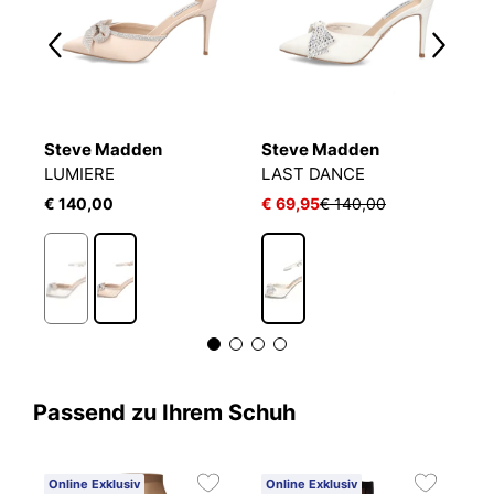
Steve Madden
Steve Madden
K
LUMIERE
LAST DANCE
P
€ 140,00
€ 69,95
€ 140,00
€
Passend zu Ihrem Schuh
Online Exklusiv
Online Exklusiv