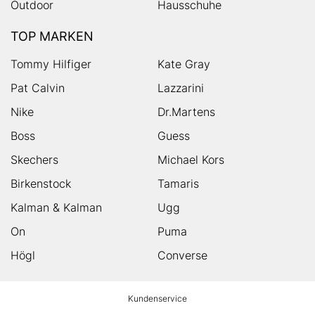
Outdoor
Hausschuhe
TOP MARKEN
Tommy Hilfiger
Kate Gray
Pat Calvin
Lazzarini
Nike
Dr.Martens
Boss
Guess
Skechers
Michael Kors
Birkenstock
Tamaris
Kalman & Kalman
Ugg
On
Puma
Högl
Converse
HUMANIC
Kundenservice
Footer