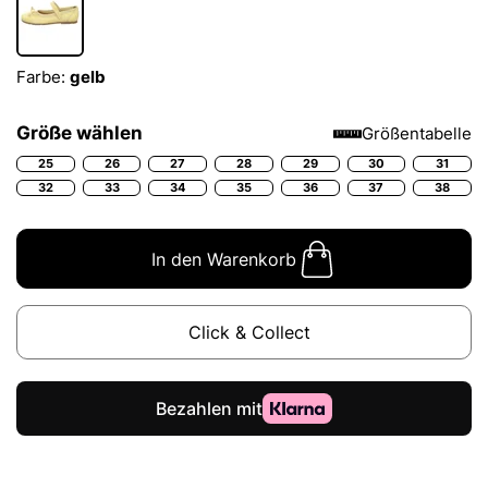
Farbe:
gelb
Größe wählen
Größentabelle
25
26
27
28
29
30
31
32
33
34
35
36
37
38
In den Warenkorb
Click & Collect