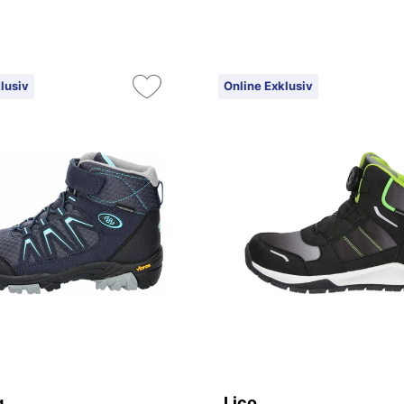
lusiv
Online Exklusiv
g
Lico