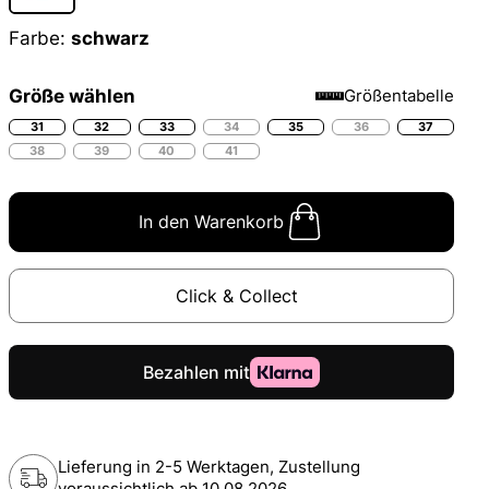
Farbe:
schwarz
Größe wählen
Größentabelle
31
32
33
34
35
36
37
38
39
40
41
In den Warenkorb
Click & Collect
Lieferung in 2-5 Werktagen, Zustellung
voraussichtlich ab
10.08.2026