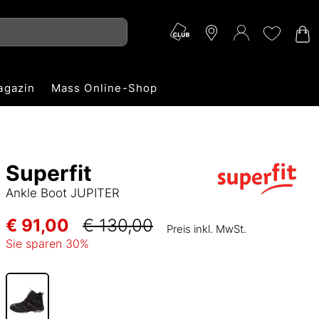
agazin
Mass Online-Shop
Superfit
Ankle Boot JUPITER
€ 91,00
€ 130,00
Preis inkl. MwSt.
Sie sparen
30
%