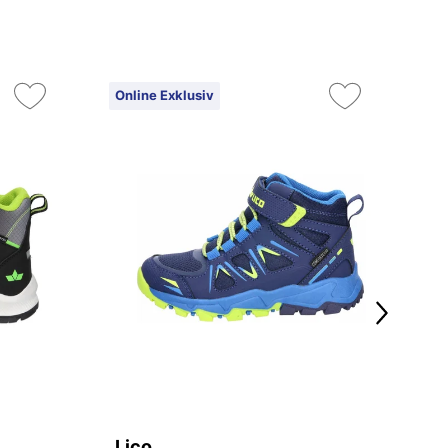
Online Exklusiv
Lico
L