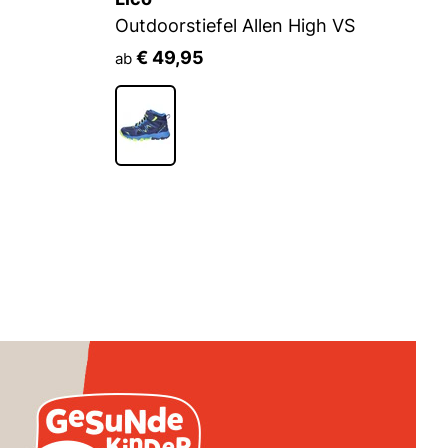
Outdoorstiefel Allen High VS
R
€ 49,95
ab
a