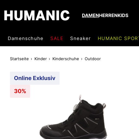
DAMEN
HERREN
KIDS
Damenschuhe
SALE
Sneaker
HUMANIC SPOR
Startseite
Kinder
Kinderschuhe
Outdoor
Online Exklusiv
30%