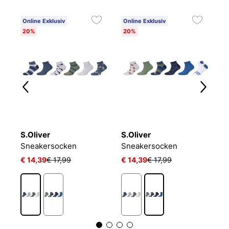
Online Exklusiv
Online Exklusiv
20%
20%
S.Oliver
S.Oliver
P
LIN KIDS CRW 3P WHITE/MGREYH/BLACK
Sneakersocken
Sneakersocken
J
€ 14,39
€ 17,99
€ 14,39
€ 17,99
€ 
1