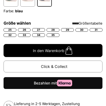
Farbe:
blau
Größe wählen
Größentabelle
25
26
27
28
29
30
31
32
33
34
35
In den Warenkorb
Click & Collect
Lieferung in 2-5 Werktagen, Zustellung