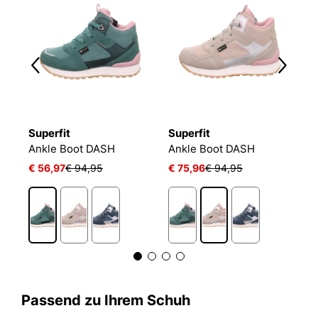
Superfit
Superfit
S
Ankle Boot DASH
Ankle Boot DASH
S
€ 56,97
€ 94,95
€ 75,96
€ 94,95
a
2
Passend zu Ihrem Schuh