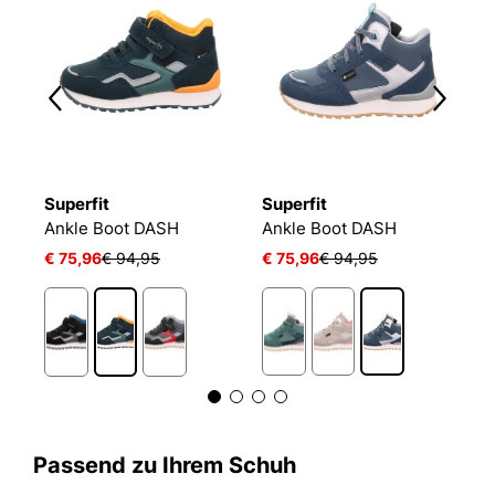
Superfit
Superfit
S
aker High FREE RIDE
Ankle Boot DASH
Ankle Boot DASH
A
€ 75,96
€ 94,95
€ 75,96
€ 94,95
€
Passend zu Ihrem Schuh