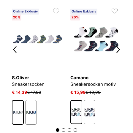
Online Exklusiv
Online Exklusiv
20%
20%
S.Oliver
Camano
P
LIN KIDS CRW 3P WHITE/MGREYH/BLACK
Sneakersocken
Sneakersocken motiv
€ 14,39
€ 17,99
€ 15,99
€ 19,99
€ 
1