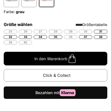
Farbe:
grau
Größe wählen
Größentabelle
25
26
27
28
29
30
31
32
33
34
35
36
37
38
39
40
In den Warenkorb
Click & Collect