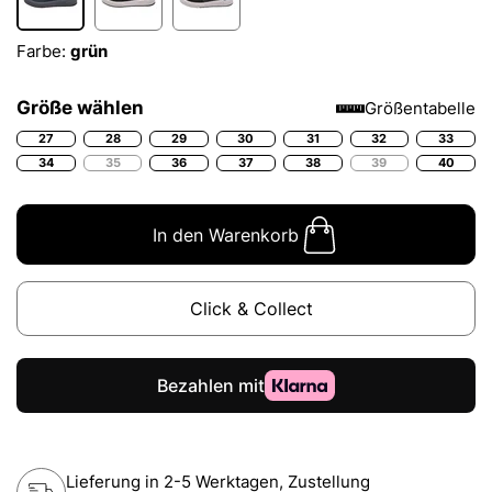
Farbe:
grün
Größe wählen
Größentabelle
27
28
29
30
31
32
33
34
35
36
37
38
39
40
In den Warenkorb
Click & Collect
Lieferung in 2-5 Werktagen, Zustellung