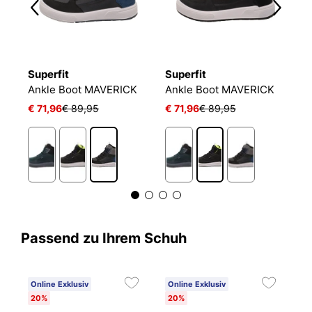
Superfit
Superfit
S
R
Ankle Boot MAVERICK
Ankle Boot MAVERICK
A
€ 71,96
€ 89,95
€ 71,96
€ 89,95
€
Passend zu Ihrem Schuh
Online Exklusiv
Online Exklusiv
20%
20%