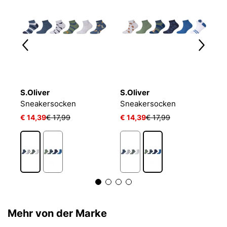
S.Oliver
S.Oliver
P
LIN KIDS CRW 3P WHITE/MGREYH/BLACK
Sneakersocken
Sneakersocken
J
€ 14,39
€ 17,99
€ 14,39
€ 17,99
€ 
1
Mehr von der Marke