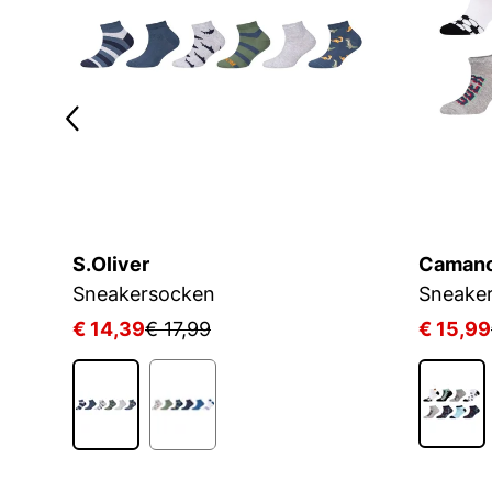
S.Oliver
Caman
KIDS CRW 3P WHITE/MGREYH/BLACK
Sneakersocken
Sneake
€ 14,39
€ 17,99
€ 15,99
1