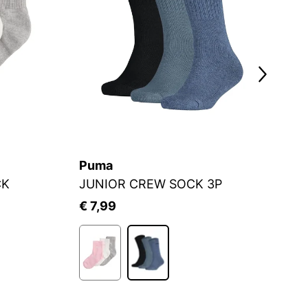
Puma
C
CK
JUNIOR CREW SOCK 3P
S
€ 7,99
€