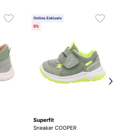
Online Exklusiv
On
5%
2
Superfit
Su
Sneaker COOPER
S