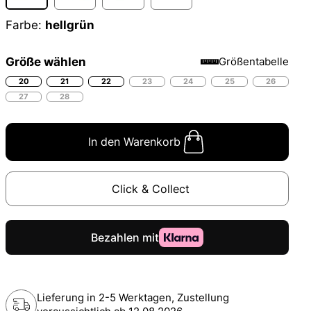
Farbe:
hellgrün
Größe wählen
Größentabelle
20
21
22
23
24
25
26
27
28
In den Warenkorb
Click & Collect
Lieferung in 2-5 Werktagen, Zustellung