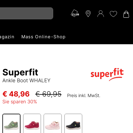
agazin
Mass Online-Shop
Superfit
Ankle Boot WHALEY
€ 48,96
€ 69,95
Preis inkl. MwSt.
Sie sparen
30
%