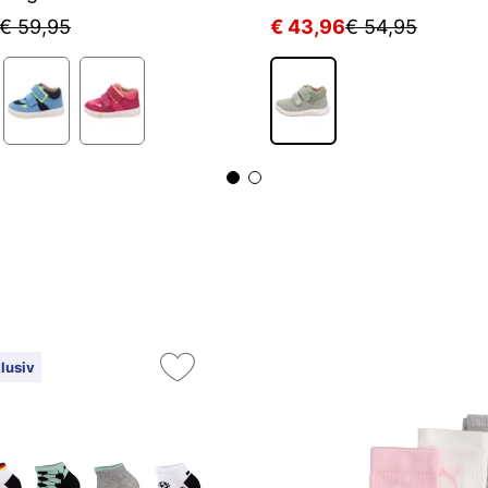
€ 59,95
€ 43,96
€ 54,95
lusiv