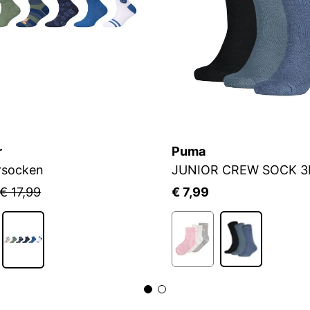
r
Puma
rsocken
JUNIOR CREW SOCK 3
€ 17,99
€ 7,99