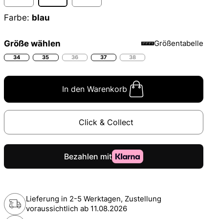
Farbe:
blau
Größe wählen
Größentabelle
34
35
36
37
38
In den Warenkorb
Click & Collect
Lieferung in 2-5 Werktagen, Zustellung
voraussichtlich ab
11.08.2026