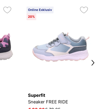
Online Exklusiv
On
20%
2
Superfit
Su
Sneaker FREE RIDE
S