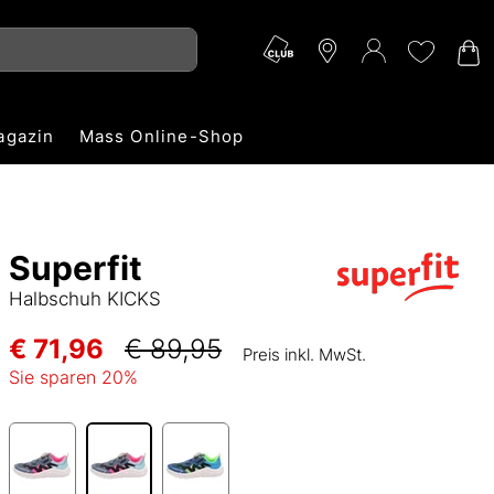
agazin
Mass Online-Shop
Superfit
Halbschuh KICKS
€ 71,96
€ 89,95
Preis inkl. MwSt.
Sie sparen
20
%