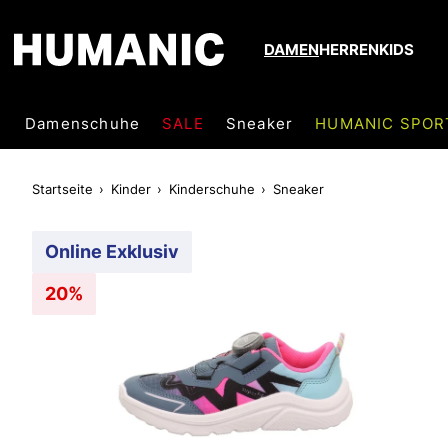
DAMEN
HERREN
KIDS
Damenschuhe
SALE
Sneaker
HUMANIC SPOR
Startseite
Kinder
Kinderschuhe
Sneaker
Online Exklusiv
20%