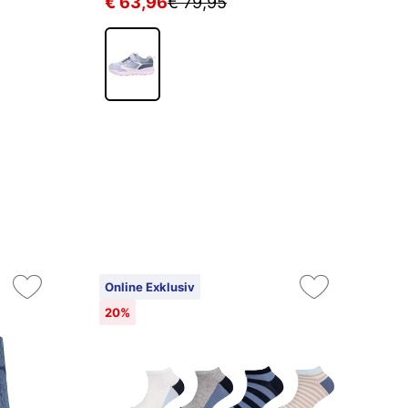
€ 63,96
€ 79,95
€
Online Exklusiv
On
20%
2