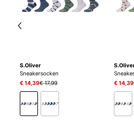
S.Oliver
S.Olive
KIDS CRW 3P WHITE/MGREYH/BLACK
Sneakersocken
Sneake
€ 14,39
€ 17,99
€ 14,39
1