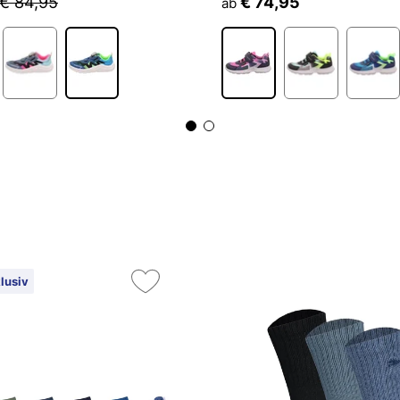
€ 84,95
€ 74,95
ab
lusiv