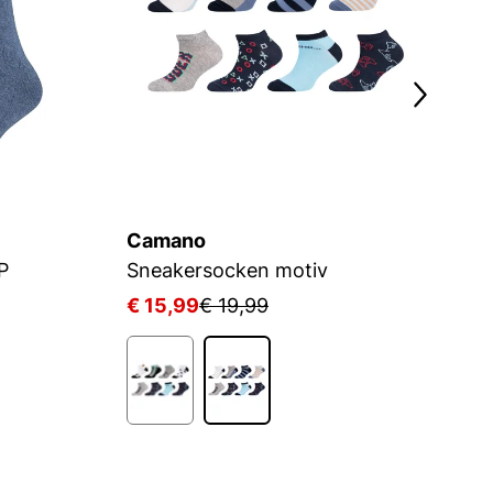
Camano
C
P
Sneakersocken motiv
S
€ 15,99
€ 19,99
€