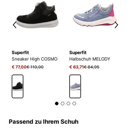
Superfit
Superfit
S
Sneaker High COSMO
Halbschuh MELODY
F
€ 77,00
€ 110,00
€ 63,71
€ 84,95
a
Passend zu Ihrem Schuh