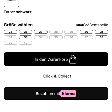
Farbe:
schwarz
Größe wählen
Größentabelle
25
26
27
28
29
30
31
32
33
34
35
36
37
38
39
40
In den Warenkorb
Click & Collect