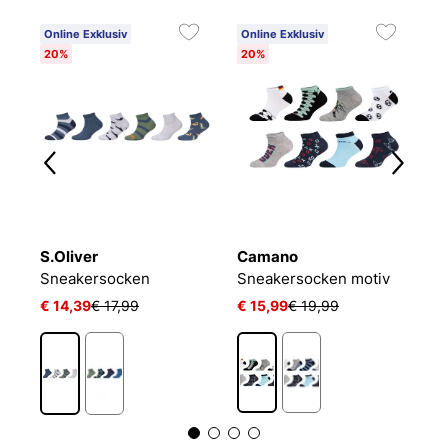
Online Exklusiv
Online Exklusiv
20%
20%
S.Oliver
Camano
P
LIN KIDS CRW 3P WHITE/MGREYH/BLACK
Sneakersocken
Sneakersocken motiv
€ 14,39
€ 17,99
€ 15,99
€ 19,99
€ 
1