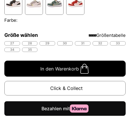
Farbe:
Größe wählen
Größentabelle
27
28
29
30
31
32
33
34
35
In den Warenkorb
Click & Collect