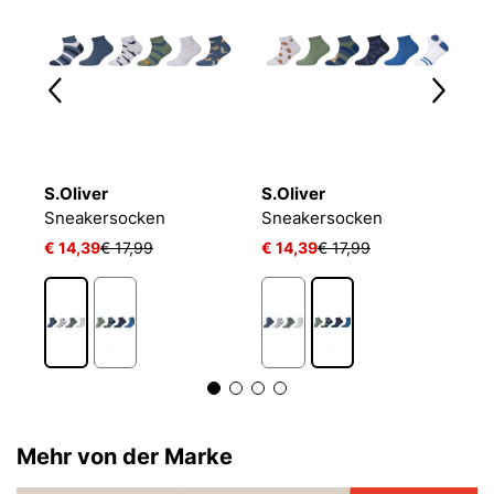
S.Oliver
S.Oliver
P
LIN KIDS CRW 3P WHITE/MGREYH/BLACK
Sneakersocken
Sneakersocken
J
€ 14,39
€ 17,99
€ 14,39
€ 17,99
€ 
1
Mehr von der Marke