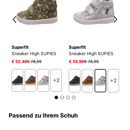
Superfit
Superfit
S
R
Sneaker High SUPIES
Sneaker High SUPIES
S
€ 52,46
€ 74,95
€ 59,96
€ 74,95
€
+2
+2
Passend zu Ihrem Schuh