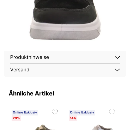
Produkthinweise
Versand
Ähnliche Artikel
Online Exklusiv
Online Exklusiv
O
20%
14%
2