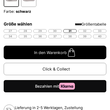
Farbe:
schwarz
Größe wählen
Größentabelle
27
28
29
30
31
32
33
34
35
36
37
38
39
40
In den Warenkorb
Click & Collect
Lieferung in 2-5 Werktagen, Zustellung