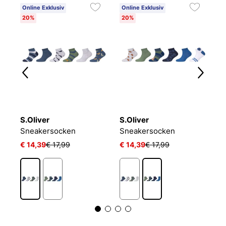
Online Exklusiv
Online Exklusiv
20%
20%
S.Oliver
S.Oliver
P
LIN KIDS CRW 3P WHITE/MGREYH/BLACK
Sneakersocken
Sneakersocken
J
€ 14,39
€ 17,99
€ 14,39
€ 17,99
€ 
1